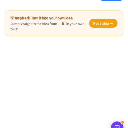
💡 Inspired? Turn it into your own idea.
Post idea →
Jump straight to the idea form — fill in your own
twist.